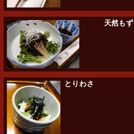
天然もず
とりわさ