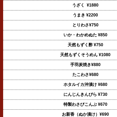
うざく ¥1880
うまき ¥2200
とりわさ¥750
いか・わかめぬた ¥850
天然もずく酢 ¥750
天然もずくそうめん ¥1080
手羽炭焼き¥880
たこわさ¥680
ホタルイカ沖漬け ¥680
にんじんきんぴら ¥730
特製わさびこんぶ ¥670
お新香（ぬか漬け）¥690