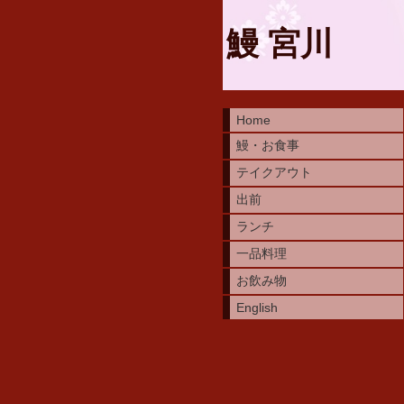
鰻 宮川
Home
鰻・お食事
テイクアウト
出前
ランチ
一品料理
お飲み物
English