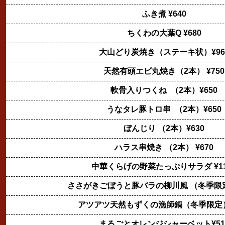
ふき煮 ¥640
ちくわの大葉Q ¥680
大山どり炭焼き（ステーキ状）¥96
天然有頭エビ丸焼き（2本） ¥750
軟骨入りつくね （2本）¥650
うなタレ豚トロ串 （2本）¥650
ぼんじり （2本）¥630
ハラス串焼き （2本） ¥670
中華くらげの野菜たっぷりサラダ ¥11
ささがきごぼうと豚バラの柳川風 （冬季限定）
アツアツ天然もずくの漁師鍋（冬季限定） 
まるごとオレンジシャーベット¥51