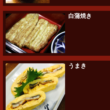
白蒲焼き
うまき